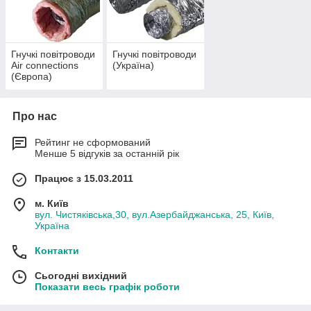
- стійкість до впливу корозійних речовин, що дозволяє
забезпечити значну економію засобів, що використовуються
для обробки подібних виробів, для перешкоджання
утворення іржі;
Гнучкі повітроводи
Гнучкі повітроводи
- довговічність.
Air connections
(Україна)
(Європа)
Місця стиків повітроводів герметизуються за допомогою
армованої
і
неармованої
алюмінієвої стрічок.
Про нас
Рейтинг не сформований
Менше 5 відгуків за останній рік
Працює з 15.03.2011
м. Київ
вул. Чистяківська,30, вул.Азербайджанська, 25, Київ,
Україна
Контакти
Сьогодні вихідний
Показати весь графік роботи