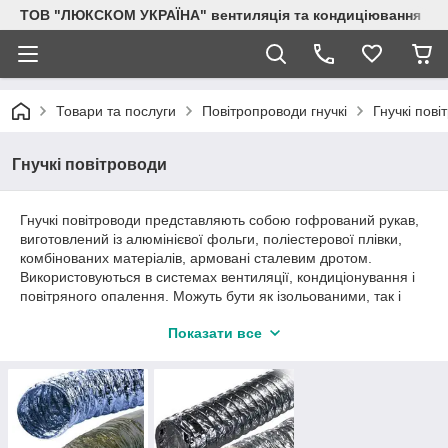
ТОВ "ЛЮКСКОМ УКРАЇНА" вентиляція та кондиціювання
Товари та послуги
Повітропроводи гнучкі
Гнучкі пові
Гнучкі повітроводи
Гнучкі повітроводи представляють собою гофрований рукав,
виготовлений із алюмінієвої фольги, поліестерової плівки,
комбінованих матеріалів, армовані сталевим дротом.
Використовуються в системах вентиляції, кондиціонування і
повітряного опалення. Можуть бути як ізольованими, так і
неізольованими.
Показати все
Переваги використання гнучких повітропроводів:
- низька вартість (у порівнянні з жорсткими повітроводами)
- зручність і простота монтажу
- можливість монтажу у найбільш важкодоступних місцях