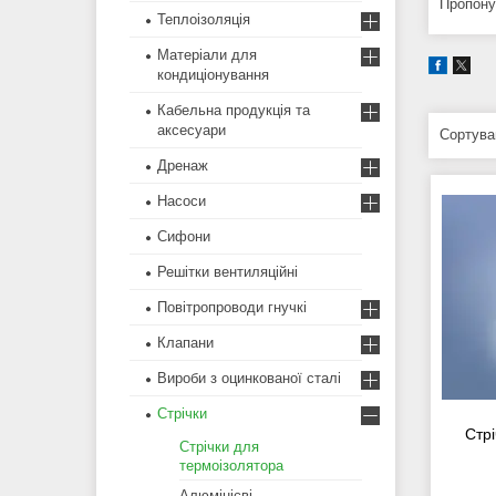
Пропону
Теплоізоляція
Матеріали для
кондиціонування
Кабельна продукція та
аксесуари
Дренаж
Насоси
Сифони
Решітки вентиляційні
Повітропроводи гнучкі
Клапани
Вироби з оцинкованої сталі
Стрічки
Стр
Стрічки для
термоізолятора
Алюмінієві