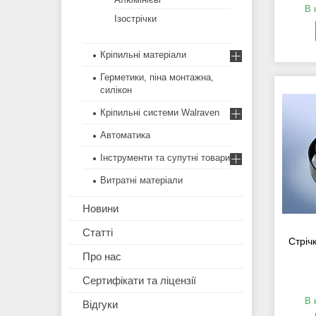
В 
Ізострічки
Кріпильні матеріали
Герметики, піна монтажна,
силікон
Кріпильні системи Walraven
Автоматика
Інструменти та супутні товари
Витратні матеріали
Новини
Статті
Стріч
Про нас
Сертифікати та ліцензії
В 
Відгуки