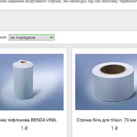
ємо широкий асортимент стрічки, які необхідні під час монтажу термоізол
ічка тефлонова BENDA VINIL
Стрічка біла для т/ізол. 73 мм
1 ₴
1 ₴