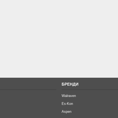
И
БРЕНДИ
Walraven
Es-Kon
Aspen