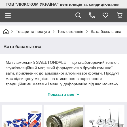
ТОВ "ЛЮКСКОМ УКРАЇНА" вентиляція та кондиціювання
Товари та послуги
Теплоізоляція
Вата базальтова
Вата базальтова
Мат ламельний SWEETONDALE — це слабогорючий тепло-,
звукоізоляційний мат, який формується з брусків кам'яної
вати, приклеєних до армованої алюмінієвої фольги. Продукт
має підвищену міцність на стиснення в порівнянні з
традиційними матами і меншу деформацію під час монтажу.
У стандартному виконанні мат покритий армованою
Показати все
алюмінієвою фольгою.
Область застосування: тепло-, пароізоляція повітроводів,
вентиляційного обладнання, резервуарів, а також
трубопроводів діаметром понад 230 мм і плоских поверхонь.
У цивільному і промисловому будівництві, при новому
будівництві та реконструкції будівель і споруд різного