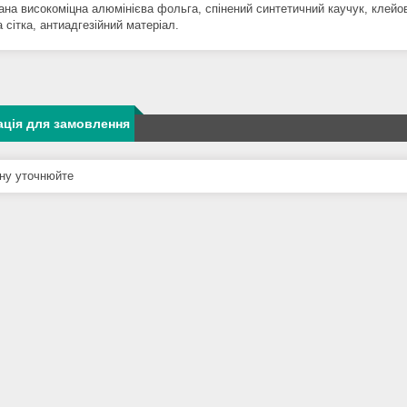
ана високоміцна алюмінієва фольга, спінений синтетичний каучук, клейов
сітка, антиадгезійний матеріал.
ція для замовлення
ну уточнюйте