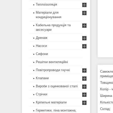
Теплоізоляція
Матеріали для
кондиціонування
Кабельна продукція та
аксесуари
Дренаж
Насоси
Сифони
Решітки вентиляційні
Повітропроводи гнучкі
Самокле
приміще
Клапани
Товщина
Вироби з оцинкованої сталі
Колір - 
Стрічки
Ширина 
Кріпильні матеріали
Кількіст
Склад:
Герметики, піна монтажна,