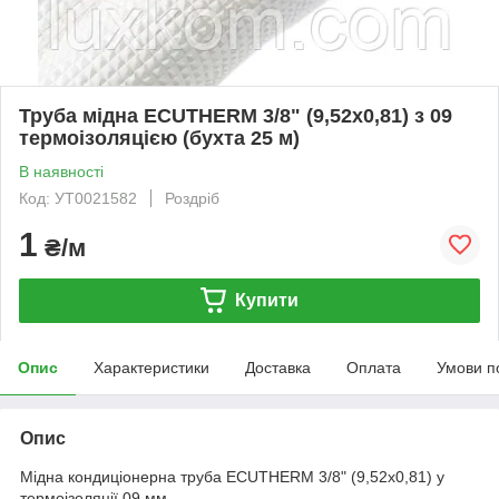
Труба мідна ECUTHERM 3/8" (9,52х0,81) з 09
термоізоляцією (бухта 25 м)
В наявності
Код: УТ0021582
Роздріб
1
₴/м
Купити
Опис
Характеристики
Доставка
Оплата
Умови п
Опис
Мідна кондиціонерна труба ECUTHERM 3/8" (9,52х0,81) у
термоізоляції 09 мм