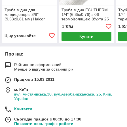
Труба мідна для
Труба мідна ECUTHERM
Тру
кондиціонерів 3/8"
1/4" (6,35х0,76) з 06
1/4"
(9,53х0,81 мм) Halcor
термоізоляцією (бухта 25
терм
м)
м)
1
1
₴/м
₴/
Ціну уточнюйте
Купити
Про нас
Рейтинг не сформований
Менше 5 відгуків за останній рік
Працює з 15.03.2011
м. Київ
вул. Чистяківська,30, вул.Азербайджанська, 25, Київ,
Україна
Контакти
Сьогодні працює з 08:30 до 17:30
Показати весь графік роботи