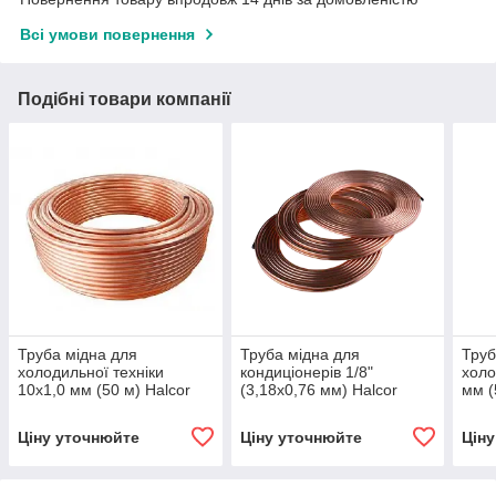
Всі умови повернення
Подібні товари компанії
Труба мідна для
Труба мідна для
Труб
холодильної техніки
кондиціонерів 1/8"
холо
10х1,0 мм (50 м) Halcor
(3,18х0,76 мм) Halcor
мм (
Ціну уточнюйте
Ціну уточнюйте
Цін