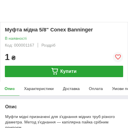
Муфта мідна 5/8" Conex Banninger
В наявності
Код: 000001167
Роздріб
1
₴
Купити
Опис
Характеристики
Доставка
Оплата
Умови п
Опис
Муфти мідні призначені для з'єднання мідних труб різного
діаметра. Метод з'єднання — капілярна пайка срібним
припоєм.