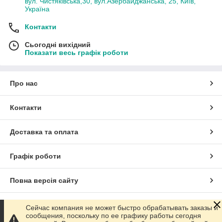
вул. Чистяківська,30, вул.Азербайджанська, 25, Київ,
Україна
Контакти
Сьогодні вихідний
Показати весь графік роботи
Про нас
Контакти
Доставка та оплата
Графік роботи
Повна версія сайту
Сайт створено на маркетплейсі
Prom.ua
Сейчас компания не может быстро обрабатывать заказы и
сообщения, поскольку по ее графику работы сегодня