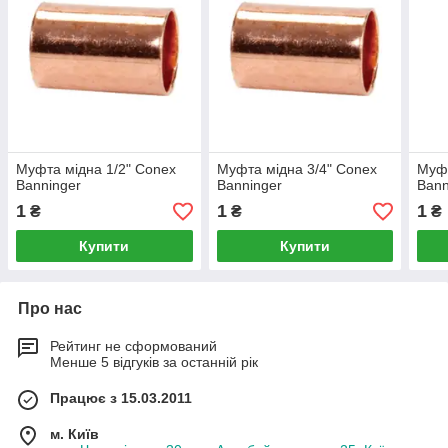
Муфта мідна 1/2" Conex
Муфта мідна 3/4" Conex
Муфт
Banninger
Banninger
Bann
1
1
1
₴
₴
₴
Купити
Купити
Про нас
Рейтинг не сформований
Менше 5 відгуків за останній рік
Працює з 15.03.2011
м. Київ