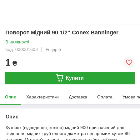
Поворот мідний 90 1/2" Conex Banninger
В наявності
Код: 000001603
Роздріб
1
₴
Купити
Опис
Характеристики
Доставка
Оплата
Умови п
Опис
Куточок (відведення, коліно) мідний 90
0
призначений для
з'єднання мідних труб одного діаметра під прямим кутом 90
градусів. Метод з'єднання — капілярна пайка срібним