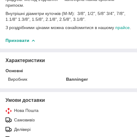
припоєм.
Внутрішні діаметри куточків (М-М): 3/8", 1/2", 5/8" 3/4", 7/8",
1.1/8" 1.3/8", 1.5/8", 2.1/8", 2.5/8", 3.1/8".
З роздрібними цінами можна ознайомитися в нашому
прайсе
.
Приховати
Характеристики
Основні
Виробник
Banninger
Умови доставки
Нова Пошта
Самовивіз
Делівері