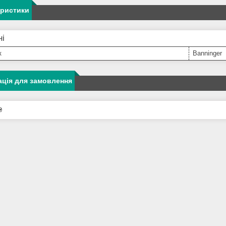
еристики
ні
к
Banninger
ція для замовлення
₴