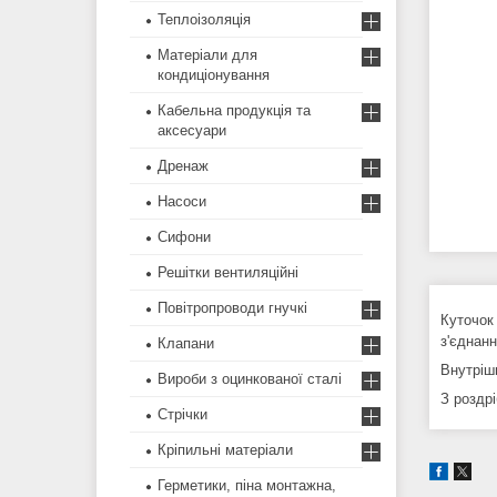
Теплоізоляція
Матеріали для
кондиціонування
Кабельна продукція та
аксесуари
Дренаж
Насоси
Сифони
Решітки вентиляційні
Повітропроводи гнучкі
Куточок 
з'єднан
Клапани
Внутрішні
Вироби з оцинкованої сталі
З роздр
Стрічки
Кріпильні матеріали
Герметики, піна монтажна,