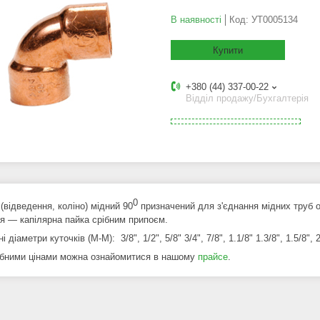
В наявності
Код:
УТ0005134
Купити
+380 (44) 337-00-22
Відділ продажу/Бухгалтерія
0
(відведення, коліно) мідний 90
призначений для з'єднання мідних труб о
ня — капілярна пайка срібним припоєм.
 діаметри куточків (М-М): 3/8", 1/2", 5/8" 3/4", 7/8", 1.1/8" 1.3/8", 1.5/8", 2.
ібними цінами можна ознайомитися в нашому
прайсе
.