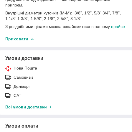
припоєм.
Внутрішні діаметри куточків (М-М): 3/8", 1/2", 5/8" 3/4", 7/8",
1.1/8" 1.3/8", 1.5/8", 2.1/8", 2.5/8", 3.1/8".
З роздрібними цінами можна ознайомитися в нашому
прайсе
.
Приховати
Умови доставки
Нова Пошта
Самовивіз
Делівері
САТ
Всі умови доставки
Умови оплати