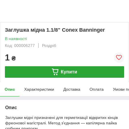
Заглушка мідна 1.1/8" Conex Banninger
В наявності
Код: 000006277
Роздріб
1
₴
Купити
Опис
Характеристики
Доставка
Оплата
Умови п
Опис
Заглушки мідні призначені для герметизації відкритих кінців
фреонової магістралі. Метод з'єднання — капілярна пайка
срібним припоєм.