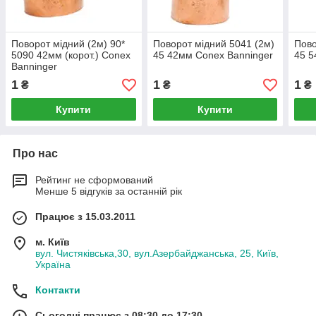
Поворот мідний (2м) 90*
Поворот мідний 5041 (2м)
Пово
5090 42мм (корот.) Conex
45 42мм Conex Banninger
45 5
Banninger
1
1
1
₴
₴
₴
Купити
Купити
Про нас
Рейтинг не сформований
Менше 5 відгуків за останній рік
Працює з 15.03.2011
м. Київ
вул. Чистяківська,30, вул.Азербайджанська, 25, Київ,
Україна
Контакти
Сьогодні працює з 08:30 до 17:30