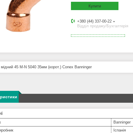
Купити
+380 (44) 337-00-22
Відділ продажу/Бухгалтерія
 мідний 45 M-N 5040 35мм (корот.) Conex Banninger
еристики
ні
к
Banninger
иробник
Іспанія