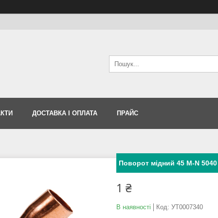
АКТИ
ДОСТАВКА І ОПЛАТА
ПРАЙС
Поворот мідний 45 M-N 5040 
1 ₴
В наявності
Код:
УТ0007340