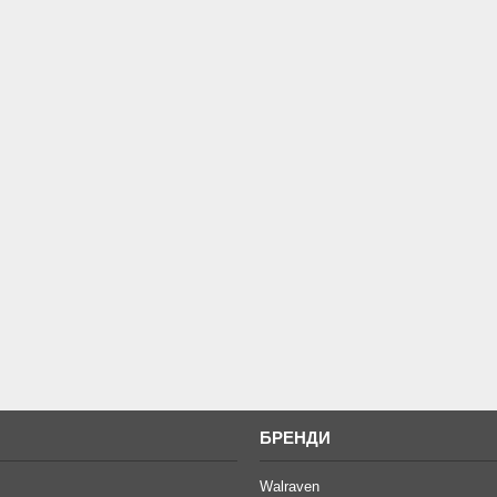
И
БРЕНДИ
Walraven