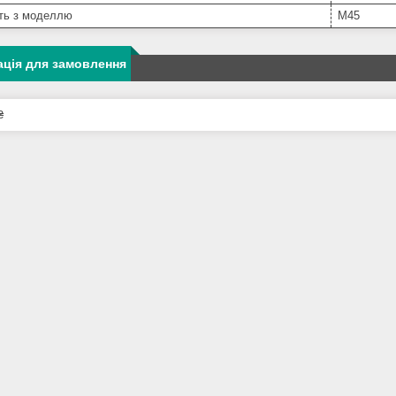
сть з моделлю
M45
ція для замовлення
₴