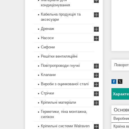
кондиціонування
Кабельна продукція та
аксесуари
Дренаж
Насоси
Сифони
Решітки вентиляційні
Поворот
Повітропроводи гнучкі
Клапани
Вироби з оцинкованої сталі
Стрічки
Характ
Кріпильні матеріали
Основ
Герметики, піна монтажна,
силікон
Виробни
Кріпильні системи Walraven
Країна в