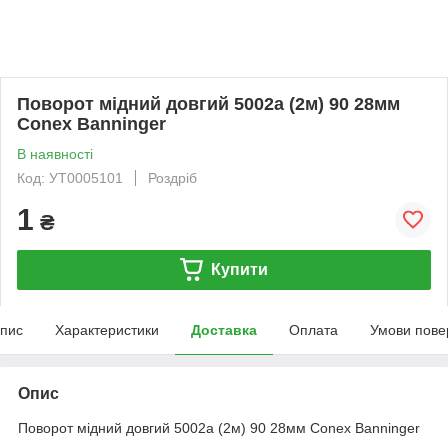
Поворот мідний довгий 5002а (2м) 90 28мм
Conex Banninger
В наявності
Код: УТ0005101
Роздріб
1
₴
Купити
пис
Характеристики
Доставка
Оплата
Умови пове
Опис
Поворот мідний довгий 5002а (2м) 90 28мм Conex Banninger