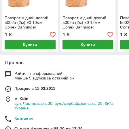
Поворот мідний довгий
Поворот мідний довгий
Пово
5002а (2м) 90 10мм
5002а (2м) 90 12мм
5002
Conex Banninger
Conex Banninger
Cone
1
1
1
₴
₴
₴
Купити
Купити
Про нас
Рейтинг не сформований
Менше 5 відгуків за останній рік
Працює з 15.03.2011
м. Київ
вул. Чистяківська,30, вул.Азербайджанська, 25, Київ,
Україна
Контакти
Сьогодні працює з 08:30 до 17:30