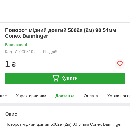
Поворот мідний довгий 5002а (2м) 90 54мм
Conex Banninger
В наявності
Код: УТ0005102
Роздріб
1
₴
Купити
пис
Характеристики
Доставка
Оплата
Умови пове
Опис
Поворот мідний довгий 5002а (2м) 90 54мм Conex Banninger