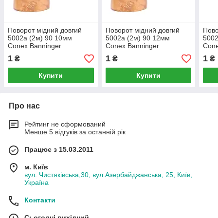
Поворот мідний довгий
Поворот мідний довгий
Пово
5002а (2м) 90 10мм
5002а (2м) 90 12мм
5002
Conex Banninger
Conex Banninger
Cone
1
1
1
₴
₴
₴
Купити
Купити
Про нас
Рейтинг не сформований
Менше 5 відгуків за останній рік
Працює з 15.03.2011
м. Київ
вул. Чистяківська,30, вул.Азербайджанська, 25, Київ,
Україна
Контакти
Сьогодні вихідний