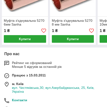
Муфта з'єднувальна 5270
Муфта з'єднувальна 5270
Муфт
6мм Sanha
8 мм Sanha
10мм
1
1
1
₴
₴
₴
Купити
Купити
Про нас
Рейтинг не сформований
Менше 5 відгуків за останній рік
Працює з 15.03.2011
м. Київ
вул. Чистяківська,30, вул.Азербайджанська, 25, Київ,
Україна
Контакти