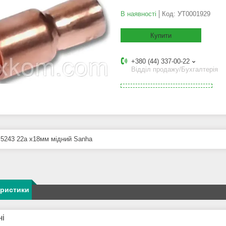
В наявності
Код:
УТ0001929
Купити
+380 (44) 337-00-22
Відділ продажу/Бухгалтерія
 5243 22а х18мм мідний Sanha
еристики
ні