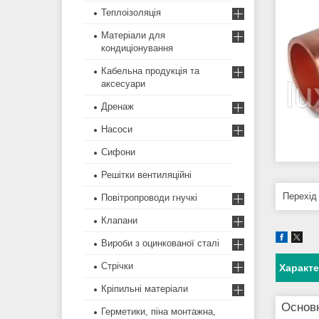
Теплоізоляція
Матеріали для
кондиціонування
Кабельна продукція та
аксесуари
Дренаж
Насоси
Сифони
Решітки вентиляційні
Перехід
Повітропроводи гнучкі
Клапани
Вироби з оцинкованої сталі
Стрічки
Характ
Кріпильні матеріали
Основ
Герметики, піна монтажна,