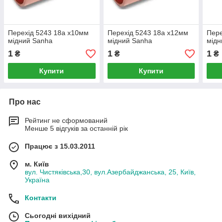
Перехід 5243 18а х10мм
Перехід 5243 18а х12мм
Пере
мідний Sanha
мідний Sanha
мідн
1
1
1
₴
₴
₴
Купити
Купити
Про нас
Рейтинг не сформований
Менше 5 відгуків за останній рік
Працює з 15.03.2011
м. Київ
вул. Чистяківська,30, вул.Азербайджанська, 25, Київ,
Україна
Контакти
Сьогодні вихідний