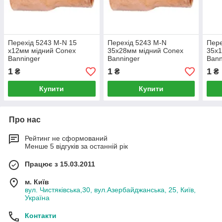
Перехід 5243 M-N 15
Перехід 5243 M-N
Пере
х12мм мідний Conex
35х28мм мідний Conex
35х
Banninger
Banninger
Bann
1
1
1
₴
₴
₴
Купити
Купити
Про нас
Рейтинг не сформований
Менше 5 відгуків за останній рік
Працює з 15.03.2011
м. Київ
вул. Чистяківська,30, вул.Азербайджанська, 25, Київ,
Україна
Контакти