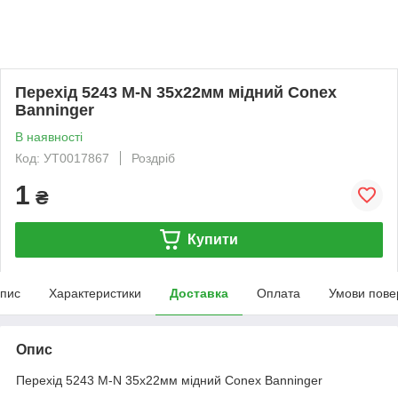
Перехід 5243 M-N 35х22мм мідний Conex
Banninger
В наявності
Код: УТ0017867
Роздріб
1
₴
Купити
пис
Характеристики
Доставка
Оплата
Умови пове
Опис
Перехід 5243 M-N 35х22мм мідний Conex Banninger