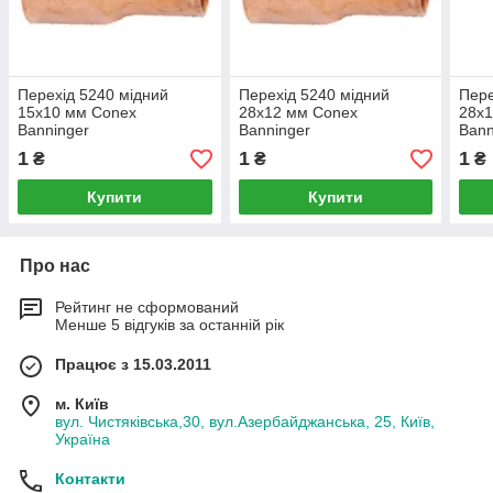
Перехід 5240 мідний
Перехід 5240 мідний
Пере
15х10 мм Conex
28х12 мм Conex
28х
Banninger
Banninger
Bann
1
1
1
₴
₴
₴
Купити
Купити
Про нас
Рейтинг не сформований
Менше 5 відгуків за останній рік
Працює з 15.03.2011
м. Київ
вул. Чистяківська,30, вул.Азербайджанська, 25, Київ,
Україна
Контакти