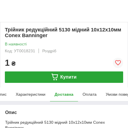
Трійник редукційний 5130 мідний 10х12х10мм
Conex Banninger
В наявності
Код: УТ0018231
Роздріб
1
₴
Купити
пис
Характеристики
Доставка
Оплата
Умови пове
Опис
Трійник редукційний 5130 мідний 10х12х10мм Conex
Banninger