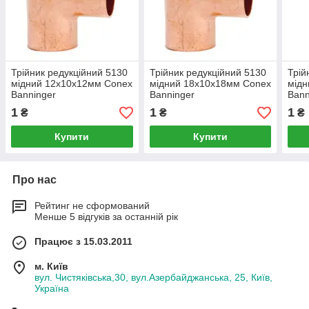
Трійник редукційний 5130
Трійник редукційний 5130
Трій
мідний 12х10х12мм Conex
мідний 18х10х18мм Conex
мідн
Banninger
Banninger
Bann
1
1
1
₴
₴
₴
Купити
Купити
Про нас
Рейтинг не сформований
Менше 5 відгуків за останній рік
Працює з 15.03.2011
м. Київ
вул. Чистяківська,30, вул.Азербайджанська, 25, Київ,
Україна