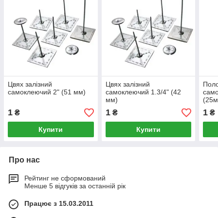
Цвях залізний
Цвях залізний
Пол
самоклеючий 2" (51 мм)
самоклеючий 1.3/4" (42
само
мм)
(25м
1
1
1
₴
₴
₴
Купити
Купити
Про нас
Рейтинг не сформований
Менше 5 відгуків за останній рік
Працює з 15.03.2011