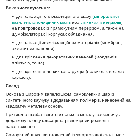
Використовуються:
для фіксації теплоізоляційного шару
(
мінеральної
вати
,
теплоізоляційних матів
або
спінених матеріалів
)
на повітроводах із прямокутним перерізом, а також на
шумоізоляторах і корпусах обладнання.
для фіксації звукоізоляційних матеріалів (мембран,
акустичних панелей)
для кріплення декоративних панелей (молдингів,
плінтусів, тощо)
для кріплення легких конструкцій (поличок, стелажів,
каркасів).
Склад:
Основа з широким капелюшком: самоклейкий шар із
синтетичного каучуку з додаванням полімерів, нанесений на
квадратну металеву основу.
Притискна шайба: виготовляється з металу, забезпечує
додаткову площу фіксації та рівномірний розподіл
навантаження.
Саморізний цвях: виготовлений із загартованої сталі, має