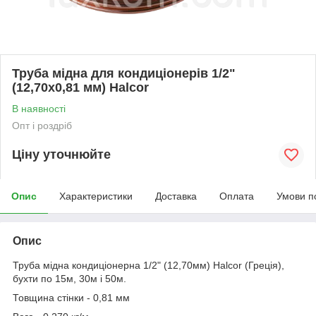
Труба мідна для кондиціонерів 1/2"
(12,70х0,81 мм) Halcor
В наявності
Опт і роздріб
Ціну уточнюйте
Опис
Характеристики
Доставка
Оплата
Умови п
Опис
Труба мідна кондиціонерна 1/2" (12,70мм) Halcor (Греція),
бухти по 15м, 30м і 50м.
Товщина стінки - 0,81 мм