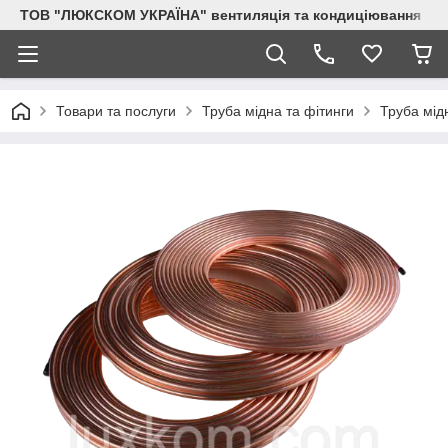
ТОВ "ЛЮКСКОМ УКРАЇНА" вентиляція та кондиціювання
Товари та послуги
Труба мідна та фітинги
Труба мід