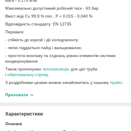
Вага - 0,270 кг/м
Максимально допустимий робочий тиск - 63 бар
Вміст міді Cu 99,9 % min., P = 0,015 - 0,040 %
Відповідність стандарту: EN 12735
Переваги:
- стійкість до корозії і дії холодоагенту;
- легко піддається пайці і вальцюванню;
- простота монтажу та з'єднань різних елементів системи
кондиціонування.
Також пропонуємо
теплоізоляцію
для цієї труби
і
обмотувальну стрічку
.
З роздрібними цінами можна ознайомитись у нашому
прайсі
.
Приховати
Характеристики
Основні