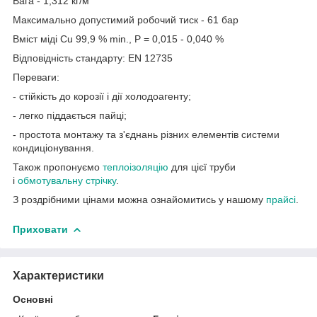
Вага - 1,312 кг/м
Максимально допустимий робочий тиск - 61 бар
Вміст міді Cu 99,9 % min., P = 0,015 - 0,040 %
Відповідність стандарту: EN 12735
Переваги:
- стійкість до корозії і дії холодоагенту;
- легко піддається пайці;
- простота монтажу та з'єднань різних елементів системи
кондиціонування.
Також пропонуємо
теплоізоляцію
для цієї труби
і
обмотувальну стрічку
.
З роздрібними цінами можна ознайомитись у нашому
прайсі
.
Приховати
Характеристики
Основні