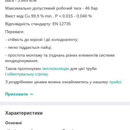
Вага - 3,669 кг/м
Максимально допустимий робочий тиск - 46 бар
Вміст міді Cu 99,9 % min., P = 0,015 - 0,040 %
Відповідність стандарту: EN 12735
Переваги:
- стійкість до корозії і дії холодоагенту;
- легко піддається пайці;
- простота монтажу та з'єднань різних елементів системи
кондиціонування.
Також пропонуємо
теплоізоляцію
для цієї труби
і
обмотувальну стрічку
.
З роздрібними цінами можна ознайомитись у нашому
прайсі
.
Приховати
Характеристики
Основні