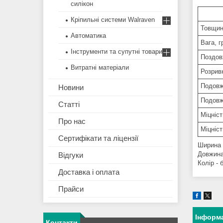
силікон
Кріпильні системи Walraven
Товщин
Автоматика
Вага, г
Інструменти та супутні товари
Поздов
Витратні матеріали
Розрив
Подовж
Новини
Подовж
Статті
Міцніс
Про нас
Міцніс
Сертифікати та ліцензії
Ширина 
Довжина
Відгуки
Колір - 
Доставка і оплата
Прайси
Інформа
Контакти