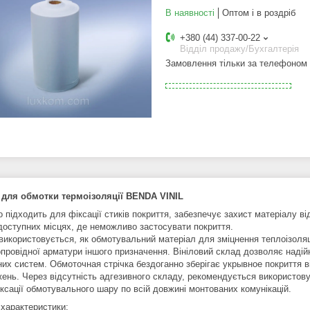
В наявності
Оптом і в роздріб
+380 (44) 337-00-22
Відділ продажу/Бухгалтерія
Замовлення тільки за телефоном
 для обмотки термоізоляції BENDA
VINIL
 підходить для фіксації стиків покриття, забезпечує захист матеріалу в
доступних місцях, де неможливо застосувати покриття.
 використовується, як обмотувальний матеріал для зміцнення теплоізоляц
провідної арматури іншого призначення. Вініловий склад дозволяє надійн
их систем. Обмоточная стрічка бездоганно зберігає укрывное покриття ві
ень. Через відсутність адгезивного складу, рекомендується використовув
іксації обмотувального шару по всій довжині монтованих комунікацій.
 характеристики: