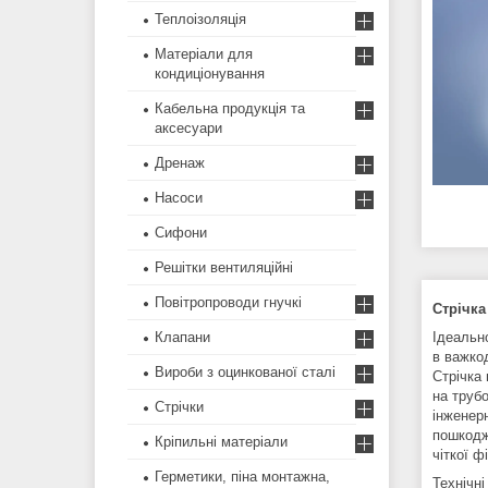
Теплоізоляція
Матеріали для
кондиціонування
Кабельна продукція та
аксесуари
Дренаж
Насоси
Сифони
Решітки вентиляційні
Повітропроводи гнучкі
Стрічка
Клапани
Ідеально
в важко
Вироби з оцинкованої сталі
Стрічка
на трубо
Стрічки
інженерн
пошкодж
Кріпильні матеріали
чіткої ф
Герметики, піна монтажна,
Технічні