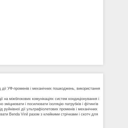
ід дії УФ-променів і механічних пошкоджень, використання
ії на міжблокових комунікаціях систем кондиціонування і
о зміцнювати і посилювати ізоляцію патрубків і фітингів
д руйнівної дії ультрафіолетових променів і механічних
ати Benda Vinil разом з клейкими стрічками і скотч для