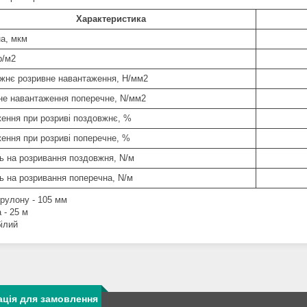
Характеристика
а, мкм
р/м2
жнє розривне навантаження, Н/мм2
не навантаження поперечне, N/мм2
ення при розриві поздовжнє, %
ення при розриві поперечне, %
ть на розривання поздовжня, N/м
ть на розривання поперечна, N/м
рулону - 105 мм
 - 25 м
білий
ція для замовлення