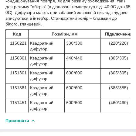
кондиціонування повітря, як для режиму охолодження, так і
для режиму "обігрів" (в діапазоні температур від -40
0
С до +65
0
С). Дифузори мають привабливий зовнішній вигляд і чудово
вписуються в інтер'єр. Стандартний колір – близький до
білого, глянцевий.
Код
Розміри, мм
Підключення
1150221
Квадратний
330*330
(220*220)
дифузор
1150301
Квадратний
440*440
(305*305)
дифузор
1151301
Квадратний
600*600
(305*305)
дифузор
1151381
Квадратний
600*600
(385*385)
дифузор
1151451
Квадратний
600*600
(460*460)
дифузор
Приховати