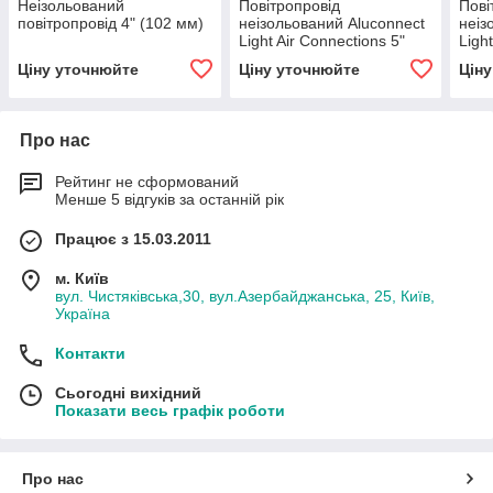
Неізольований
Повітропровід
Пові
повітропровід 4" (102 мм)
неізольований Aluconnect
неіз
Light Air Connections 5"
Ligh
(127 мм)
(305
Ціну уточнюйте
Ціну уточнюйте
Цін
Про нас
Рейтинг не сформований
Менше 5 відгуків за останній рік
Працює з 15.03.2011
м. Київ
вул. Чистяківська,30, вул.Азербайджанська, 25, Київ,
Україна
Контакти
Сьогодні вихідний
Показати весь графік роботи
Про нас