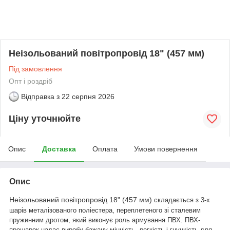
Неізольований повітропровід 18" (457 мм)
Під замовлення
Опт і роздріб
Відправка з
22 серпня 2026
Ціну уточнюйте
Опис
Доставка
Оплата
Умови повернення
Опис
Неізольований повітропровід 18" (457 мм)
складається з
3-х
шарів металізованого поліестера
, переплетеного зі сталевим
пружинним дротом, який виконує роль армування ПВХ. ПВХ-
прошарок надає виробу бажану міцність, легкість і гнучкість для