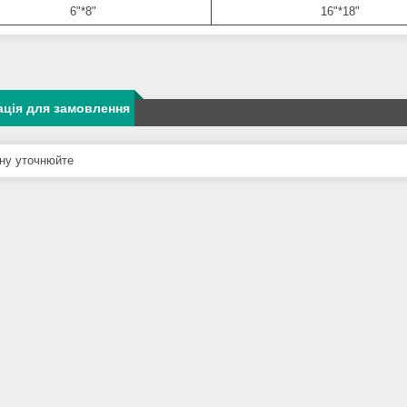
6"*8"
16"*18"
ція для замовлення
ну уточнюйте