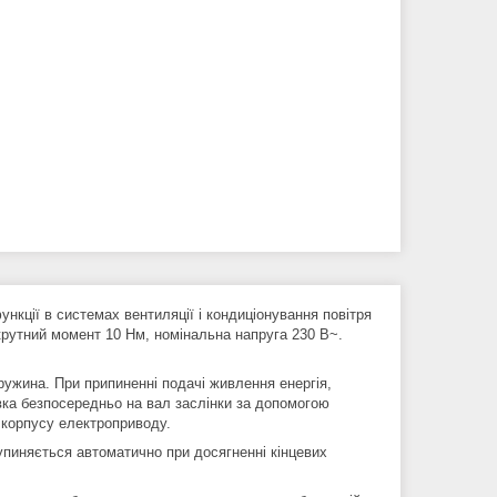
нкції в системах вентиляції і кондиціонування повітря
крутний момент 10 Нм, номінальна напруга 230 В~.
ужина. При припиненні подачі живлення енергія,
вка безпосередньо на вал заслінки за допомогою
 корпусу електроприводу.
упиняється автоматично при досягненні кінцевих