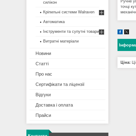
Ручне у
силікон
точці к
Кріпильні системи Walraven
механічн
Автоматика
Інструменти та супутні товари
Витратні матеріали
Інформа
Новини
Ціна:
Ці
Статті
Про нас
Сертифікати та ліцензії
Відгуки
Доставка і оплата
Прайси
Контакти