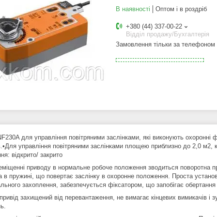
В наявності
Оптом і в роздріб
+380 (44) 337-00-22
Відділ продажу/Бухгалтерія
Замовлення тільки за телефоном
F230A для управління повітряними заслінками, які виконують охоронні фу
в.•Для управління повітряними заслінками площею приблизно до 2,0 м2, 
ня: відкрито/ закрито
еміщенні приводу в нормальне робоче положення зводиться поворотна пр
а в пружині, що повертає заслінку в охоронне положення. Проста устано
ального захоплення, забезпечується фіксатором, що запобігає обертання
привід захищений від перевантаження, не вимагає кінцевих вимикачів і з
ь.