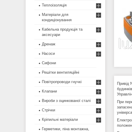
Теплоізоляція
Матеріали для
кондиціонування
Кабельна продукція та
аксесуари
Дренаж
Насоси
Сифони
Решітки вентиляційні
Повітропроводи гнучкі
Привід N
будинкі
Клапани
Управлін
Вироби з оцинкованої сталі
При пер
запасен
Стрічки
універс
Кріпильні матеріали
Електро
положен
Герметики, піна монтажна,