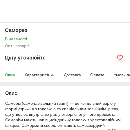
Саморез
В наявності
Опт і роздріб
Ціну уточнюйте
Опис
Характеристики
Доставка
Оплата
Умови п
Опис
Саморіз (самонарізальний гвинт) — це кріпильний виріб у
формі стрижня з головкою та спеціальним зовнішнім різзю,
що утворює внутрішню різь у отворі сполучного предмета.
Саморізи мають напівциліндричну головку з хрестоподібним
шліцом. Саморізи зі свердлом мають самосвердлий