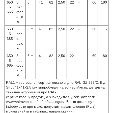
650
З
6 m
41
62
2,50
22
-
60
180
5
пер
665
фор
аціє
ю
650
З
3 m
41
82
2,50
22
-
30
-
5
пер
385
фор
аціє
ю
650
З
6 m
41
82
2,50
22
-
60
180
5
пер
685
фор
аціє
ю
RAL1 = тестовано і сертифіковано згідно RAL-GZ 655/C. Від
Strut 41x41x2,5 мм випробувані на вогнестійкість. Детальна
технічна інформація про RAL-
сертифіковану продукцію знаходиться у веб-каталозі:
www.walraven.com/ua/ua/catalogue/. Більш детальну
інформацію про макс. допустимі навантаження (Fa,z)
можна знайти в таблицях навантаження.