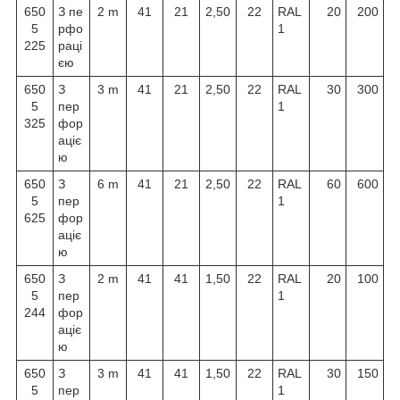
650
З пе
2 m
41
21
2,50
22
RAL
20
200
5
рфо
1
225
раці
єю
650
З
3 m
41
21
2,50
22
RAL
30
300
5
пер
1
325
фор
аціє
ю
650
З
6 m
41
21
2,50
22
RAL
60
600
5
пер
1
625
фор
аціє
ю
650
З
2 m
41
41
1,50
22
RAL
20
100
5
пер
1
244
фор
аціє
ю
650
З
3 m
41
41
1,50
22
RAL
30
150
5
пер
1