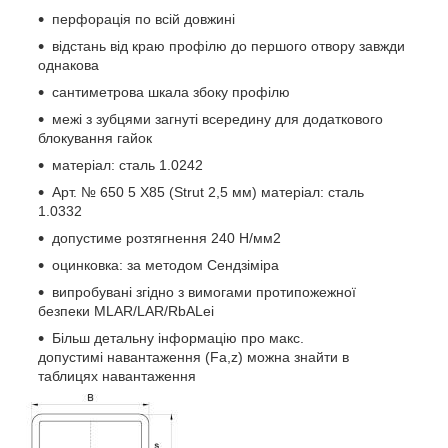
перфорація по всій довжині
відстань від краю профілю до першого отвору завжди
однакова
сантиметрова шкала збоку профілю
межі з зубцями загнуті всередину для додаткового
блокування гайок
матеріал: сталь 1.0242
Арт. № 650 5 X85 (Strut 2,5 мм) матеріал: сталь
1.0332
допустиме розтягнення 240 Н/мм
2
оцинковка: за методом Сендзіміра
випробувані згідно з вимогами протипожежної
безпеки MLAR/LAR/RbALei
Більш детальну інформацію про макс.
допустимі навантаження (Fa,z) можна знайти в
таблицях навантаження