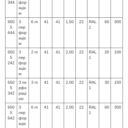
344
фор
аціє
ю
650
З
6 m
41
41
1,50
22
RAL
60
300
5
пер
1
644
фор
аціє
ю
650
З
2 m
41
41
2,00
22
RAL
20
100
5
пер
1
242
фор
аціє
ю
650
З пе
3 m
41
41
2,00
22
RAL
30
150
5
рфо
1
342
раці
єю
650
З
6 m
41
41
2,00
22
RAL
60
300
5
пер
1
642
фор
аціє