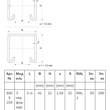
Арт.
Мод
L
B
H
s
S
RAL
Уп-
Уп-
№
ель
ка
ка
(mm)
(mm)
(mm)
(mm)
650
З
2 m
41
21
1,50
22
RAL
20
200
5
пер
1
224
фор
аціє