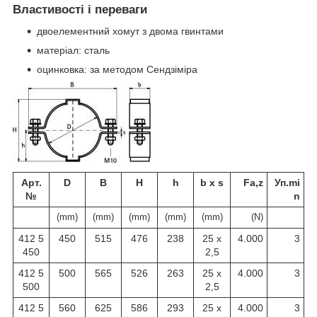
Властивості і переваги
двоелементний хомут з двома гвинтами
матеріал: сталь
оцинковка: за методом Сендзіміра
Арт.
D
B
H
h
b x s
Fa,z
Уп.mi
№
n
(mm)
(mm)
(mm)
(mm)
(mm)
(N)
412 5
450
515
476
238
25 x
4.000
3
450
2,5
412 5
500
565
526
263
25 x
4.000
3
500
2,5
412 5
560
625
586
293
25 x
4.000
3