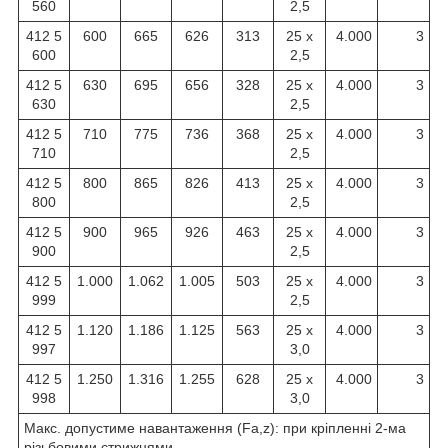
560
2,5
412 5
600
665
626
313
25 x
4.000
3
600
2,5
412 5
630
695
656
328
25 x
4.000
3
630
2,5
412 5
710
775
736
368
25 x
4.000
3
710
2,5
412 5
800
865
826
413
25 x
4.000
3
800
2,5
412 5
900
965
926
463
25 x
4.000
3
900
2,5
412 5
1.000
1.062
1.005
503
25 x
4.000
3
999
2,5
412 5
1.120
1.186
1.125
563
25 x
4.000
3
997
3,0
412 5
1.250
1.316
1.255
628
25 x
4.000
3
998
3,0
Макс. допустиме навантаження (Fa,z): при кріпленні 2-ма
різьбовими стрижнями.